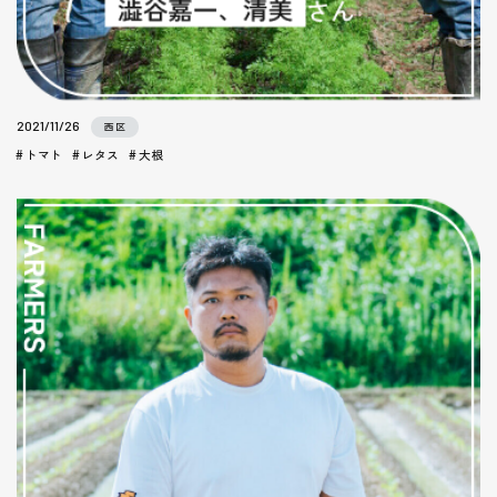
2021/11/26
西区
トマト
レタス
大根