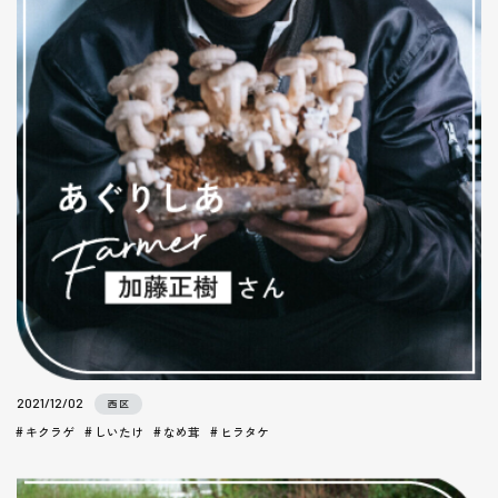
2021/12/02
西区
キクラゲ
しいたけ
なめ茸
ヒラタケ