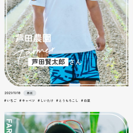
2021/11/18
西区
いちご
キャベツ
しいたけ
とうもろこし
白菜