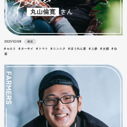
2021/12/09
西区
セロリ
ターサイ
トマト
ニンニク
ほうれん草
人参
大根
白
菜