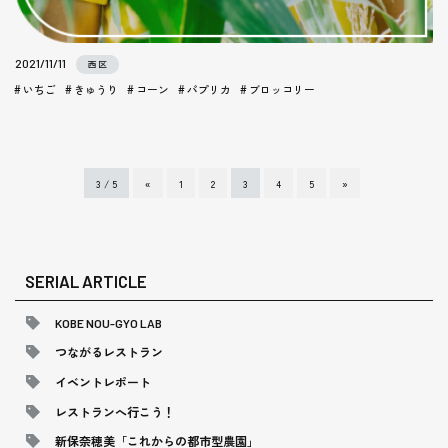
2021/11/11
西区
いちご
きゅうり
コーン
パプリカ
ブロッコリー
3 / 5
«
1
2
3
4
5
»
SERIAL ARTICLE
KOBE NOU-GYO LAB
つながるレストラン
イベントレポート
レストランへ行こう！
新保奈穂美「これからの都市型農園」