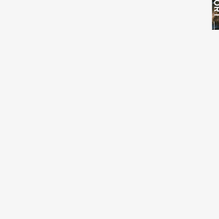
20
K
ト