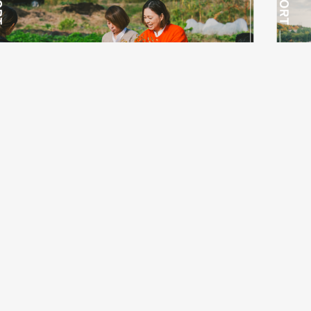
25/12/26
2025/12
KOBE NOU-GYO Lab
西区
OBE NOU-GYO Lab 2025：岡野寛子さんフォトレポー
KOBE
ト
...
1 / 11
1
2
3
4
5
1