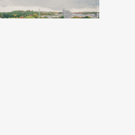
/25
KOBE NOU-GYO Lab
北区
 NOU-GYO Lab 2025：小栗広恵さんフォトレポー
...
0
»
最後 »