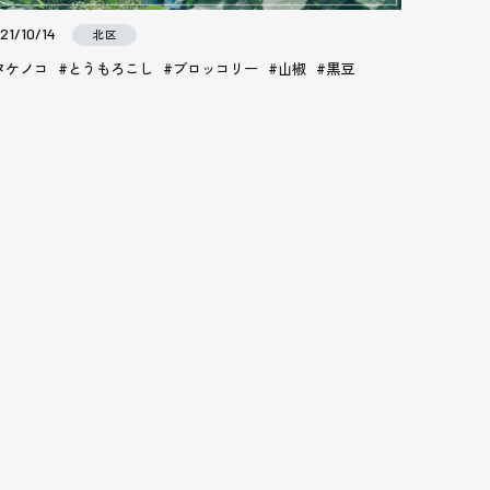
21/10/14
北区
タケノコ
とうもろこし
ブロッコリー
山椒
黒豆