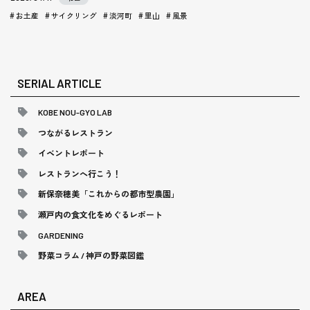
お土産
サイクリング
淡河町
里山
風景
SERIAL ARTICLE
KOBE NOU-GYO LAB
つながるレストラン
イベントレポート
レストランへ行こう！
新保奈穂美「これからの都市型農園」
瀬戸内の食文化をめぐるレポート
GARDENING
野菜コラム / 神戸の野菜図鑑
AREA