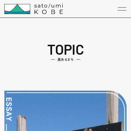
本文までスキップする
メニ
TOPIC
農あるまち