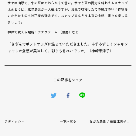
サヤは肉厚で、中の豆はやわらかくて甘い。サヤと豆の両方を味わえるスナップ
えんどうは、鹿児島県が一大産地ですが、地元で収穫したての鮮度のいい作物を
いただけるのも神戸産の強みです。スナップえんどう本来の食感、香りを楽しみ
ましょう。
神戸で買える場所：ナナファーム （須磨）など
「きざんでポテトサラダに混ぜていただきました。みずみずしくジャキジ
ャキした食感が美味しく、彩りもきれいでした」（神崎奈津子）
この記事をシェア
ラディッシュ
一覧へ戻る
ながた農園 / 長田江美子さん